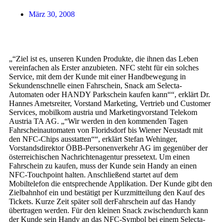
März 30, 2008
„“Ziel ist es, unseren Kunden Produkte, die ihnen das Leben
vereinfachen als Erster anzubieten. NFC steht für ein solches
Service, mit dem der Kunde mit einer Handbewegung in
Sekundenschnelle einen Fahrschein, Snack am Selecta-
Automaten oder HANDY Parkschein kaufen kann““, erklärt Dr.
Hannes Ametsreiter, Vorstand Marketing, Vertrieb und Customer
Services, mobilkom austria und Marketingvorstand Telekom
Austria TA AG. „“Wir werden in den kommenden Tagen
Fahrscheinautomaten von Floridsdorf bis Wiener Neustadt mit
den NFC-Chips ausstatten““, erklärt Stefan Wehinger,
Vorstandsdirektor ÖBB-Personenverkehr AG im gegenüber der
österreichischen Nachrichtenagentur pressetext. Um einen
Fahrschein zu kaufen, muss der Kunde sein Handy an einen
NFC-Touchpoint halten. Anschließend startet auf dem
Mobiltelefon die entsprechende Applikation. Der Kunde gibt den
Zielbahnhof ein und bestätigt per Kurzmitteilung den Kauf des
Tickets. Kurze Zeit später soll derFahrschein auf das Handy
übertragen werden. Für den kleinen Snack zwischendurch kann
der Kunde sein Handy an das NFC-Symbol bei einem Selecta-