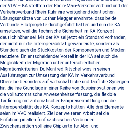
der VDV – KA stellten der Rhein-Main-Verkehrsverbund und der
Verkehrsverbund Rhein-Ruhr ihre weitgehend identischen
Lösungsansätze vor. Lothar Megger erwähnte, dass beide
Verbünde Pilotprojekte durchgeführt hätten und nun die KA
umsetzen, weil die technische Sicherheit im KA-Konzept
deutlich höher sei. Mit der KA sei jetzt ein Standard vorhanden,
der nicht nur die Interoperabilität gewährleiste, sondern als
Standard auch die Stückkosten der Komponenten und Medien
reduziere. Ein entscheidender Vorteil in der KA sei auch die
Möglichkeit der Migration unter unterschiedlichen
Migrationskriterien. Dr. Manfred Ritschel wies in seinen
Ausführungen zur Umsetzung der KA im Verkehrsverbund
Oberelbe besonders auf wirtschaftliche und tarifliche Synergien
hin, die ihre Grundlage in einer Reihe von Basisinnovationen wie
die vollautomatische Anwesenheitserfassung, die flexible
Tarifierung mit automatischer Fahrpreisermittlung und die
Interoperabilität des KA-Konzepts hätten. Alle drei Elemente
seien im VVO realisiert. Ziel der weiteren Arbeit sei die
Einführung in allen fünf sächsischen Verbünden.
Zwischenzeitlich soll eine Chipkarte für Abo- und