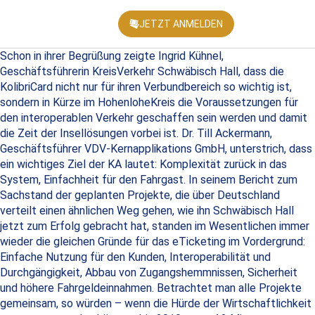
JETZT ANMELDEN
KONFEREN
Schon in ihrer Begrüßung zeigte Ingrid Kühnel,
Geschäftsführerin KreisVerkehr Schwäbisch Hall, dass die
KolibriCard nicht nur für ihren Verbundbereich so wichtig ist,
sondern in Kürze im HohenloheKreis die Voraussetzungen für
den interoperablen Verkehr geschaffen sein werden und damit
die Zeit der Insellösungen vorbei ist. Dr. Till Ackermann,
Geschäftsführer VDV-Kernapplikations GmbH, unterstrich, dass
ein wichtiges Ziel der KA lautet: Komplexität zurück in das
System, Einfachheit für den Fahrgast. In seinem Bericht zum
Sachstand der geplanten Projekte, die über Deutschland
verteilt einen ähnlichen Weg gehen, wie ihn Schwäbisch Hall
jetzt zum Erfolg gebracht hat, standen im Wesentlichen immer
wieder die gleichen Gründe für das eTicketing im Vordergrund:
Einfache Nutzung für den Kunden, Interoperabilität und
Durchgängigkeit, Abbau von Zugangshemmnissen, Sicherheit
und höhere Fahrgeldeinnahmen. Betrachtet man alle Projekte
gemeinsam, so würden – wenn die Hürde der Wirtschaftlichkeit