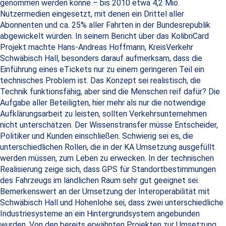
genommen werden könne – bis 2010 etwa 4,2 Mio.
Nutzermedien eingesetzt, mit denen ein Drittel aller
Abonnenten und ca. 25% aller Fahrten in der Bundesrepublik
abgewickelt würden. In seinem Bericht über das KolibriCard
Projekt machte Hans-Andreas Hoffmann, KreisVerkehr
Schwäbisch Hall, besonders darauf aufmerksam, dass die
Einführung eines eTickets nur zu einem geringeren Teil ein
technisches Problem ist. Das Konzept sei realistisch, die
Technik funktionsfähig, aber sind die Menschen reif dafür? Die
Aufgabe aller Beteiligten, hier mehr als nur die notwendige
Aufklärungsarbeit zu leisten, sollten Verkehrsunternehmen
nicht unterschätzen. Der Wissenstransfer müsse Entscheider,
Politiker und Kunden einschließen. Schwierig sei es, die
unterschiedlichen Rollen, die in der KA Umsetzung ausgefüllt
werden müssen, zum Leben zu erwecken. In der technischen
Realisierung zeige sich, dass GPS für Standortbestimmungen
des Fahrzeugs im ländlichen Raum sehr gut geeignet sei.
Bemerkenswert an der Umsetzung der Interoperabilität mit
Schwäbisch Hall und Hohenlohe sei, dass zwei unterschiedliche
Industriesysteme an ein Hintergrundsystem angebunden
wurden. Von den bereits erwähnten Projekten zur Umsetzung