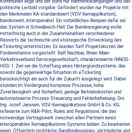
Kommunen liege und der Bund nur Rahmenbedingungen und das
politische Leitbild vorgebe. Gefördert würden nur Projekte mit
den Merkmalen KA-standardisiert (VDV Kernapplikation),
bundesweit, interoperabel. Ein vorbildliches Beispiel dafür sei
das System in Schwäbisch-Hall. Die Bundesregierung wolle
mittelfristig auch in der Zusammenarbeit verschiedener
Ressorts die technische und strategische Entwicklung des
eTicketing unterstützen. Es wurden fünf Projektskizzen der
Förderinitiative vorgestellt: Ralf Nachbar, Rhein-Main-
Verkehrsverbund Servicegesellschaft, charakterisierte INNOS-
HGS-1. Ziel sei die Schaffung eines Hintergrundsystems, das
sowohl die gegenwärtige Situation im eTicketing
berücksichtigt als auch für die Zukunft ausgelegt wird. Dabei
stünden im Vordergrund komplexe Prozesse, hohe
Zuverlässigkeit und Sicherheit, geringe Betriebskosten und
automatisierte Prozess-Steuerung und Fehlerbehebung. Drs.
Ing. Jozef Janssen, VDV-Kernapplikations GmbH & Co. KG,
referierte zum R&R-Pilot, Rules and Regulations, die das
notwendige Vertragswerk zwischen allen Partnern eines
interoperablen Kernapplikations-Systems bilden. Zu bearbeiten
seien: Öffentlich-rechtliche Randbedingungen, vertragliche und