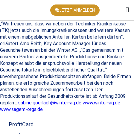
JETZT ANMELDEN
KONFEREN
„“Wir freuen uns, dass wir neben der Techniker Krankenkasse
(TK) jetzt auch die Innungskrankenkassen und weitere Kassen
mit einem maßgeblichen Anteil an Karten beliefern dürfen““,
erläutert Arno Reith, Key Account Manager für das
Gesundheitswesen bei der Winter AG. „“Das gemeinsam mit
unserem Partner ausgearbeitete Produktions- und Backup-
Konzept erlaubt die anspruchsvolle Herstellung der neuen
Gesundheitskarte in gleichbleibend hoher Qualität.““
unvorhergesehene Produktionsspitzen abfangen. Beide Firmen
planen, die erfolgreiche Zusammenarbeit bei den noch
anstehenden Ausschreibungen fortzusetzen. Der
Produktionsanlauf der Gesundheitskarte ist ab Anfang 2009
geplant.
sabine.goerlach@winter-ag.de
www.winter-ag.de
www.sagem-orga.de
ProfitCard