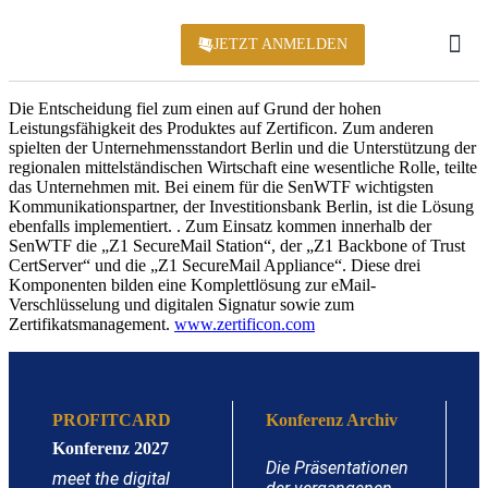
JETZT ANMELDEN
KONFERENZ 2
Die Entscheidung fiel zum einen auf Grund der hohen
Leistungsfähigkeit des Produktes auf Zertificon. Zum anderen
spielten der Unternehmensstandort Berlin und die Unterstützung der
regionalen mittelständischen Wirtschaft eine wesentliche Rolle, teilte
das Unternehmen mit. Bei einem für die SenWTF wichtigsten
Kommunikationspartner, der Investitionsbank Berlin, ist die Lösung
ebenfalls implementiert. . Zum Einsatz kommen innerhalb der
SenWTF die „Z1 SecureMail Station“, der „Z1 Backbone of Trust
CertServer“ und die „Z1 SecureMail Appliance“. Diese drei
Komponenten bilden eine Komplettlösung zur eMail-
Verschlüsselung und digitalen Signatur sowie zum
Zertifikatsmanagement.
www.zertificon.com
PROFITCARD
Konferenz Archiv
Konferenz 2027
Die Präsentationen
meet the digital