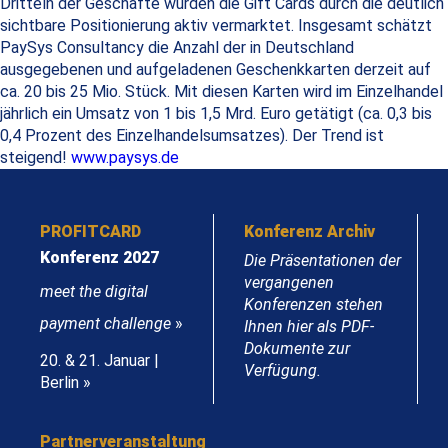
Dritteln der Geschäfte wurden die Gift Cards durch die deutlich
sichtbare Positionierung aktiv vermarktet. Insgesamt schätzt
PaySys Consultancy die Anzahl der in Deutschland
ausgegebenen und aufgeladenen Geschenkkarten derzeit auf
ca. 20 bis 25 Mio. Stück. Mit diesen Karten wird im Einzelhandel
jährlich ein Umsatz von 1 bis 1,5 Mrd. Euro getätigt (ca. 0,3 bis
0,4 Prozent des Einzelhandelsumsatzes). Der Trend ist
steigend!
www.paysys.de
PROFITCARD
Konferenz Archiv
Konferenz 2027
Die Präsentationen der
vergangenen
meet the digital
Konferenzen stehen
payment challenge
»
Ihnen hier als PDF-
Dokumente zur
20. & 21. Januar |
Verfügung.
Berlin »
Partnerveranstaltung