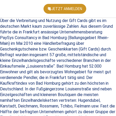
JETZT ANMELDEN
KONFEREN
Über die Verbreitung und Nutzung der Gift Cards gibt es im
deutschen Markt kaum zuverlässige Zahlen. Aus diesem Grund
führte die in Frankfurt ansässige Unternehmensberatung
PaySys Consultancy in Bad Homburg (Ballungsgebiet Rhein-
Main) im Mai 2010 eine Händlerbefragung über
Geschenkgutscheine bzw. Geschenkkarten (Gift Cards) durch.
Befragt wurden insgesamt 57 große, mittelständische und
kleine Einzelhandelsgeschäfte verschiedener Branchen in der
Einkaufsmeile „Louisenstraße“. Bad Homburg hat 52.000
Einwohner und gilt als bevorzugtes Wohngebiet für meist gut
verdienende Pendler, die in Frankfurt tätig sind. Der
Kaufkraftindex von Bad Homburg gehört zu den höchsten in
Deutschland. In der Fußgängerzone Louisenstraße sind neben
Einzelgeschäften und kleineren Boutiquen die meisten
namhaften Einzelhandelsketten vertreten: Hugendubel,
Karstadt, Deichmann, Rossmann, Tchibo, Fielmann usw. Fast die
Hälfte der befragten Unternehmen gehört zu dieser Gruppe der