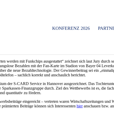
KONFERENZ 2026
PARTN
n werden mit Funkchips ausgestattet“ zeichnet sich laut Jury durch 
ngslose Bezahlen mit der Fan-Karte im Stadion von Bayer 04 Leverkus
ber die neue Bezahltechnologie. Der Gewinnerbeitrag sei ein „einmalig
telefon – sachlich korrekt und anschaulich berichtet.
sium der S-CARD Service in Hannover ausgezeichnet. Das Tochterunt
die Sparkassen-Finanzgruppe durch. Ziel des Wettbewerbs ist es, die fa
nd quantitativ zu fördern.
werbsbeiträge eingereicht – vertreten waren Wirtschaftszeitungen und 
prämierten Beiträge können sich Interessenten
hier
anschauen bzw. anh