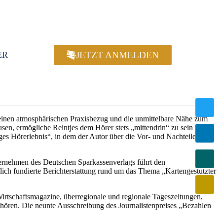
JETZT ANMELDEN
ER
seinen atmosphärischen Praxisbezug und die unmittelbare Nähe zum
en, ermögliche Reintjes dem Hörer stets „mittendrin“ zu sein und
es Hörerlebnis“, in dem der Autor über die Vor- und Nachteile des
ernehmen des Deutschen Sparkassenverlags führt den
chlich fundierte Berichterstattung rund um das Thema „Kartengestützter
Wirtschaftsmagazine, überregionale und regionale Tageszeitungen,
ören. Die neunte Ausschreibung des Journalistenpreises „Bezahlen