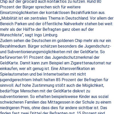
Chip auf der girocard auch kontaktlos zu nutzen. Rund 80
Prozent der Bürger sprechen sich für weitere
Einsatzmöglichkeiten der kontaktlosen Bezahlfunktion aus.
„Mobilität ist ein zentrales Thema in Deutschland. Vor allem der
Bereich Parken und der öffentliche Nahverkehr stehen bei weit
mehr als der Hälfte der Befragten ganz oben auf der
Wunschliste“, sagt Ingo Limburg.
Zudem sehen die Deutschen im goldenen Chip mehr als nur ein
Bezahlmedium. Bürger schätzen besonders die Jugendschutz-
und Subventionierungsmöglichkeiten mit der GeldKarte. So
befürworten 91 Prozent das Jugendschutzmerkmal der
GeldKarte. Damit kann zum Beispiel am Zigarettenautomat nur
einkaufen, wer alt genug ist. Eine Altersverifikation an
Spielautomaten und bei Internetseiten mit nicht
jugendgerechtem Inhalt halten 85 Prozent der Befragten für
sinnvoll. Auf hohe Zustimmung stößt auch die Möglichkeit,
bedürftige Menschen mit der GeldKarte diskret zu
subventionieren. So erhalten beispielsweise Kinder aus sozial
schwächeren Familien das Mittagessen in der Schule zu einem
niedrigeren Preis, ohne dass dies für andere sichtbar ist. Das
finden fast zwei Drittel der Befragten gut, 15 Prozent sind