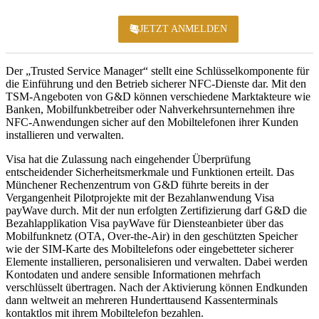
JETZT ANMELDEN
KONFERENZ 2
Der „Trusted Service Manager“ stellt eine Schlüsselkomponente für
die Einführung und den Betrieb sicherer NFC-Dienste dar. Mit den
TSM-Angeboten von G&D können verschiedene Marktakteure wie
Banken, Mobilfunkbetreiber oder Nahverkehrsunternehmen ihre
NFC-Anwendungen sicher auf den Mobiltelefonen ihrer Kunden
installieren und verwalten.
Visa hat die Zulassung nach eingehender Überprüfung
entscheidender Sicherheitsmerkmale und Funktionen erteilt. Das
Münchener Rechenzentrum von G&D führte bereits in der
Vergangenheit Pilotprojekte mit der Bezahlanwendung Visa
payWave durch. Mit der nun erfolgten Zertifizierung darf G&D die
Bezahlapplikation Visa payWave für Diensteanbieter über das
Mobilfunknetz (OTA, Over-the-Air) in den geschützten Speicher
wie der SIM-Karte des Mobiltelefons oder eingebetteter sicherer
Elemente installieren, personalisieren und verwalten. Dabei werden
Kontodaten und andere sensible Informationen mehrfach
verschlüsselt übertragen. Nach der Aktivierung können Endkunden
dann weltweit an mehreren Hunderttausend Kassenterminals
kontaktlos mit ihrem Mobiltelefon bezahlen.