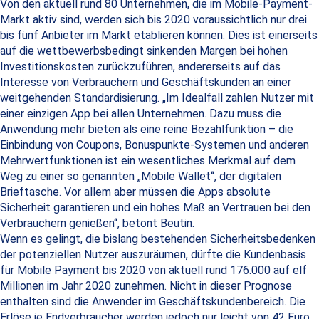
Von den aktuell rund 80 Unternehmen, die im Mobile-Payment-
Markt aktiv sind, werden sich bis 2020 voraussichtlich nur drei
bis fünf Anbieter im Markt etablieren können. Dies ist einerseits
auf die wettbewerbsbedingt sinkenden Margen bei hohen
Investitionskosten zurückzuführen, andererseits auf das
Interesse von Verbrauchern und Geschäftskunden an einer
weitgehenden Standardisierung. „Im Idealfall zahlen Nutzer mit
einer einzigen App bei allen Unternehmen. Dazu muss die
Anwendung mehr bieten als eine reine Bezahlfunktion – die
Einbindung von Coupons, Bonuspunkte-Systemen und anderen
Mehrwertfunktionen ist ein wesentliches Merkmal auf dem
Weg zu einer so genannten „Mobile Wallet“, der digitalen
Brieftasche. Vor allem aber müssen die Apps absolute
Sicherheit garantieren und ein hohes Maß an Vertrauen bei den
Verbrauchern genießen“, betont Beutin.
Wenn es gelingt, die bislang bestehenden Sicherheitsbedenken
der potenziellen Nutzer auszuräumen, dürfte die Kundenbasis
für Mobile Payment bis 2020 von aktuell rund 176.000 auf elf
Millionen im Jahr 2020 zunehmen. Nicht in dieser Prognose
enthalten sind die Anwender im Geschäftskundenbereich. Die
Erlöse je Endverbraucher werden jedoch nur leicht von 42 Euro