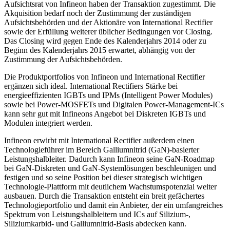
Aufsichtsrat von Infineon haben der Transaktion zugestimmt. Die
Akquisition bedarf noch der Zustimmung der zuständigen
Aufsichtsbehörden und der Aktionäre von International Rectifier
sowie der Erfüllung weiterer üblicher Bedingungen vor Closing.
Das Closing wird gegen Ende des Kalenderjahrs 2014 oder zu
Beginn des Kalenderjahrs 2015 erwartet, abhängig von der
Zustimmung der Aufsichtsbehörden.
Die Produktportfolios von Infineon und International Rectifier
ergänzen sich ideal. International Rectifiers Stärke bei
energieeffizienten IGBTs und IPMs (Intelligent Power Modules)
sowie bei Power-MOSFETs und Digitalen Power-Management-ICs
kann sehr gut mit Infineons Angebot bei Diskreten IGBTs und
Modulen integriert werden.
Infineon erwirbt mit International Rectifier außerdem einen
Technologieführer im Bereich Galliumnitrid (GaN)-basierter
Leistungshalbleiter. Dadurch kann Infineon seine GaN-Roadmap
bei GaN-Diskreten und GaN-Systemlösungen beschleunigen und
festigen und so seine Position bei dieser strategisch wichtigen
Technologie-Plattform mit deutlichem Wachstumspotenzial weiter
ausbauen. Durch die Transaktion entsteht ein breit gefächertes
Technologieportfolio und damit ein Anbieter, der ein umfangreiches
Spektrum von Leistungshalbleitern und ICs auf Silizium-,
Siliziumkarbid- und Galliumnitrid-Basis abdecken kann.