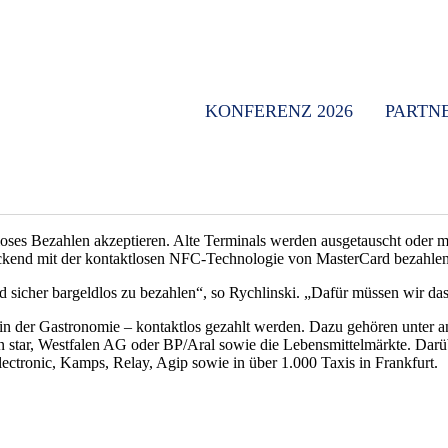
KONFERENZ 2026
PARTN
loses Bezahlen akzeptieren. Alte Terminals werden ausgetauscht oder m
eckend mit der kontaktlosen NFC-Technologie von MasterCard bezahle
sicher bargeldlos zu bezahlen“, so Rychlinski. „Dafür müssen wir das
r in der Gastronomie – kontaktlos gezahlt werden. Dazu gehören unter 
n star, Westfalen AG oder BP/Aral sowie die Lebensmittelmärkte. Darübe
ctronic, Kamps, Relay, Agip sowie in über 1.000 Taxis in Frankfurt.