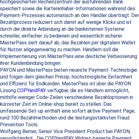
hochgesicherten Rechenzentrum der ausführenden Bank
speichert sowie die Karteninhaber-Informationen während des
Payment-Prozesses automatisch an den Händler überträgt. Der
Bezahlprozess reduziert sich damit auf wenige Klicks und ist
durch die direkte Anbindung an die bankinternen Systeme
schneller, einfacher zu bedienen und wesentlich sicherer.
MasterPass zielt darauf ab, das Bezahlen per digitalem Wallet
für Nutzer allgegenwärtig zu machen. Händlern soll die
Implementierung von MasterPass eine deutliche Verbesserung
ihrer Kundenbindung bringen.
PAY.ON und MasterPass bieten neueste Payment-Technologie
und folgen dem gleichen Prinzip: höchstmögliche Einfachheit
und Effizienz für Endkunden. MasterPass ist über die PAY.ON
Lösung
COPYandPAY
verfügbar, die es Händlern ermöglicht,
mithilfe weniger Code-Zeilen verschiedene Bezahloptionen in
kürzester Zeit im Online-shop bereit zu stellen. Das
umfassende Set-up enthält eine sofort aktive Payment Page,
rund 100 Bezahlmethoden und die leistungsstärksten Fraud
Prevention Tools.
Wolfgang Berner, Senior Vice President Product bei PAY.ON,
vervollständigt: „Die COPYandPAY Widget-basierte Payment