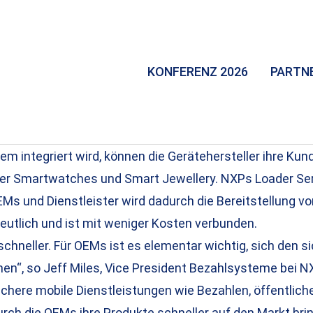
KONFERENZ 2026
PARTN
integriert wird, können die Gerätehersteller ihre Kund
er Smartwatches und Smart Jewellery. NXPs Loader Service
EMs und Dienstleister wird dadurch die Bereitstellung 
deutlich und ist mit weniger Kosten verbunden.
 schneller. Für OEMs ist es elementar wichtig, sich de
nen“, so Jeff Miles, Vice President Bezahlsysteme bei 
chere mobile Dienstleistungen wie Bezahlen, öffentlich
rch die OEMs ihre Produkte schneller auf den Markt bri