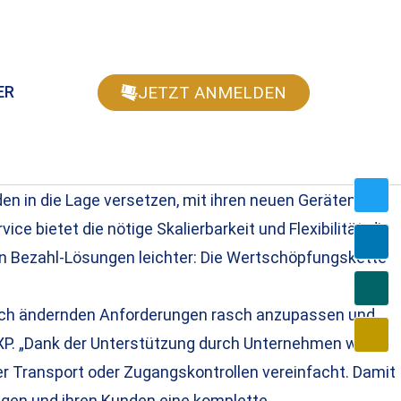
JETZT ANMELDEN
ER
en in die Lage versetzen, mit ihren neuen Geräten zu
 bietet die nötige Skalierbarkeit und Flexibilität, die
von Bezahl-Lösungen leichter: Die Wertschöpfungskette
n sich ändernden Anforderungen rasch anzupassen und
NXP. „Dank der Unterstützung durch Unternehmen wie
er Transport oder Zugangskontrollen vereinfacht. Damit
ngen und ihren Kunden eine komplette,