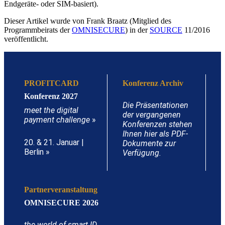
Endgeräte- oder SIM-basiert).
Dieser Artikel wurde von Frank Braatz (Mitglied des
Programmbeirats der
OMNISECURE
) in der
SOURCE
11/2016
veröffentlicht.
PROFITCARD
Konferenz Archiv
Konferenz 2027
Die Präsentationen
meet the digital
der vergangenen
payment challenge
»
Konferenzen stehen
Ihnen hier als PDF-
20. & 21. Januar |
Dokumente zur
Berlin »
Verfügung.
Partnerveranstaltung
OMNISECURE 2026
the world of smart ID