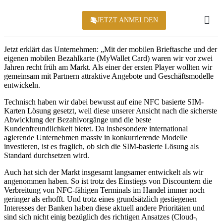
JETZT ANMELDEN
KONFERENZ 2
Jetzt erklärt das Unternehmen: „Mit der mobilen Brieftasche und der
eigenen mobilen Bezahlkarte (MyWallet Card) waren wir vor zwei
Jahren recht früh am Markt. Als einer der ersten Player wollten wir
gemeinsam mit Partnern attraktive Angebote und Geschäftsmodelle
entwickeln.
Technisch haben wir dabei bewusst auf eine NFC basierte SIM-
Karten Lösung gesetzt, weil diese unserer Ansicht nach die sicherste
Abwicklung der Bezahlvorgänge und die beste
Kundenfreundlichkeit bietet. Da insbesondere international
agierende Unternehmen massiv in konkurrierende Modelle
investieren, ist es fraglich, ob sich die SIM-basierte Lösung als
Standard durchsetzen wird.
Auch hat sich der Markt insgesamt langsamer entwickelt als wir
angenommen haben. So ist trotz des Einstiegs von Discountern die
Verbreitung von NFC-fähigen Terminals im Handel immer noch
geringer als erhofft. Und trotz eines grundsätzlich gestiegenen
Interesses der Banken haben diese aktuell andere Prioritäten und
sind sich nicht einig bezüglich des richtigen Ansatzes (Cloud-,