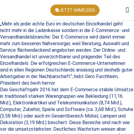
JETZT ANMELDEN
KONFEREN
„Mehr als jeder achte Euro im deutschen Einzelhandel geht
nicht mehr in die Ladenkasse sondern in die E-Commerce- und
Versandhandelsbranche. Der E-Commerce wird damit immer
mehr zum besseren Nahversorger, weil Beratung, Auswahl und
Service flächendeckend angeboten werden. Der Online- und
Versandhandel ist unverzichtbarer und prägender Teil des
Einzelhandels. Die erfolgreichen E-Commerce-Unternehmen
sind in allen Regionen Deutschlands ansässig und deshalb guter
Arbeitgeber in der Nachbarschaft“, hebt Gero Furchheim,
Präsident des bevh hervor.
Das Geschäftsjahr 2016 hat dem E-Commerce stabile Umsätze
in traditionell starken Warengruppen wie Bekleidung (11,16
Mrd.), Elektronikartikel und Telekommunikation (8,74 Mrd.),
Computer, Zubehör, Spiele und Software (ca. 3,68 Mrd.), Schuhe
(3,58 Mrd.) oder auch im Gesamtbereich Möbel, Lampen und
Dekoration (3,19 Mrd.) beschert. Diese Bereiche sind nach wie
vor die umsatzstärksten. Deutliches Wachstum weisen aber