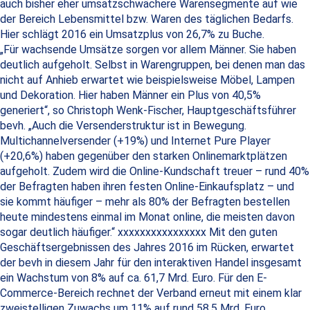
auch bisher eher umsatzschwächere Warensegmente auf wie
der Bereich Lebensmittel bzw. Waren des täglichen Bedarfs.
Hier schlägt 2016 ein Umsatzplus von 26,7% zu Buche.
„Für wachsende Umsätze sorgen vor allem Männer. Sie haben
deutlich aufgeholt. Selbst in Warengruppen, bei denen man das
nicht auf Anhieb erwartet wie beispielsweise Möbel, Lampen
und Dekoration. Hier haben Männer ein Plus von 40,5%
generiert“, so Christoph Wenk-Fischer, Hauptgeschäftsführer
bevh. „Auch die Versenderstruktur ist in Bewegung.
Multichannelversender (+19%) und Internet Pure Player
(+20,6%) haben gegenüber den starken Onlinemarktplätzen
aufgeholt. Zudem wird die Online-Kundschaft treuer – rund 40%
der Befragten haben ihren festen Online-Einkaufsplatz – und
sie kommt häufiger – mehr als 80% der Befragten bestellen
heute mindestens einmal im Monat online, die meisten davon
sogar deutlich häufiger.“ xxxxxxxxxxxxxxxx Mit den guten
Geschäftsergebnissen des Jahres 2016 im Rücken, erwartet
der bevh in diesem Jahr für den interaktiven Handel insgesamt
ein Wachstum von 8% auf ca. 61,7 Mrd. Euro. Für den E-
Commerce-Bereich rechnet der Verband erneut mit einem klar
zweistelligen Zuwachs um 11% auf rund 58,5 Mrd. Euro.