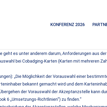
KONFERENZ 2026
PARTN
me geht es unter anderem darum, Anforderungen aus de
uswahl bei Cobadging-Karten (Karten mit mehreren Zah
derungen): „Die Möglichkeit der Vorauswahl einer best
arteninhaber bekannt gemacht wird und dem Karteninhab
 Übergehen der Vorauswahl der Akzeptanzstelle kann d
ook 6 „Umsetzungs-Richtlinien“) zu finden.“
die Entscheidung der Akzeptanzstellen, welche Mechanis