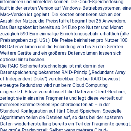
informieren und anmelden können. Die Cloud-Speicherlösung
läuft in der ersten Version auf Windows-Betriebssystemen, eine
Mac-Version ist geplant. Die Kosten orientieren sich an der
Anzahl der Nutzer, die Preisstaffel beginnt bei 25 Anwendern.
Das Basispaket ist bereits ab 34 Euro pro Nutzer und Monat
zuzüglich 590 Euro einmalige Einrichtungsgebühr erhältlich (alle
Preisangaben zzgl. USt.). Die Preise beinhalten pro Nutzer 100
GB Datenvolumen und die Einbindung von bis zu drei Geräten.
Weitere Geräte und ein größeres Datenvolumen lassen sich
optional hinzu buchen.
Die RAIC-Sicherheitstechnologie ist mit dem in der
Datenspeicherung bekannten RAID-Prinzip („Redundant Array
of Independent Disks“) vergleichbar. Die bei RAID bewusst
erzeugte Redundanz wird nun beim Cloud Computing
eingesetzt. Bdrive verschlüsselt die Datei am Client-Rechner,
zerlegt sie in einzelne Fragmente und legt diese verteilt auf
mehreren kommerziellen Speicherdiensten ab – in der
Standard-Konfiguration auf fünf Cloud-Speichern. Spezielle
Algorithmen teilen die Dateien auf, so dass bei der späteren
Daten-wiederherstellung bereits ein Teil der Fragmente genügt.
Der große Praxisvorteil: Selbst wenn mehrere Cloud-