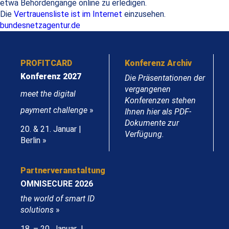
etwa Behördengänge online zu erledigen.
Die
Vertrauensliste ist im Internet
einzusehen.
bundesnetzagentur.de
PROFITCARD
Konferenz Archiv
Konferenz 2027
Die Präsentationen der
vergangenen
meet the digital
Konferenzen stehen
payment challenge
»
Ihnen hier als PDF-
Dokumente zur
20. & 21. Januar |
Verfügung.
Berlin »
Partnerveranstaltung
OMNISECURE 2026
the world of smart ID
solutions
»
18. – 20. Januar |