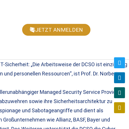
JETZT ANMELDEN
-Sicherheit: „Die Arbeitsweise der DCSO ist einzigartig
 und personellen Ressourcen“, ist Prof. Dr. Norbert
ellerunabhängiger Managed Security Service Provider
abzuwehren sowie ihre Sicherheitsarchitektur zu
tsspionage und Sabotageangriffe und dient als
n Großunternehmen wie Allianz, BASF, Bayer und
iert. Des Weiteren unterstützt die DCSO die Cyber-