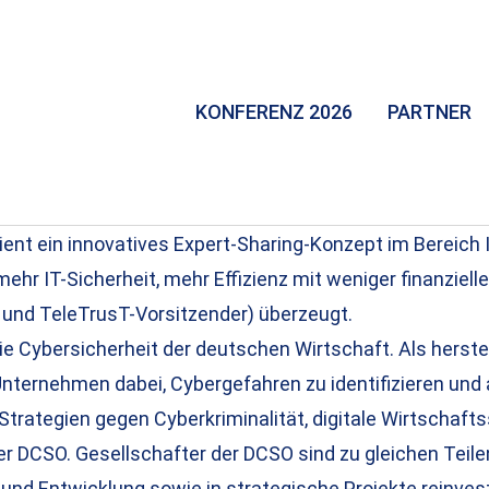
KONFERENZ 2026
PARTNER
ent ein innovatives Expert-Sharing-Konzept im Bereich IT
r IT-Sicherheit, mehr Effizienz mit weniger finanziellen
t und TeleTrusT-Vorsitzender) überzeugt.
ie Cybersicherheit der deutschen Wirtschaft. Als herst
nternehmen dabei, Cybergefahren zu identifizieren und 
 Strategien gegen Cyberkriminalität, digitale Wirtschaf
r DCSO. Gesellschafter der DCSO sind zu gleichen Teile
nd Entwicklung sowie in strategische Projekte reinvest