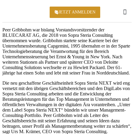
JETZT ANMELDEN
KONFERENZ 2
Peer Gribbohm war bislang Vorstandsvorsitzender der
BLUECARAT AG, die 2018 von Sopra Steria Consulting
übernommen wurde. Gribbohm startete seine Karriere bei der
Unternehmensberatung Capgemini, 1995 übernahm er in der Sparte
Technologieberatung die Verantwortung für den Bereich
Unternehmenssteuerung bei Ernst & Young in New York. Nach
weiteren Stationen als Partner und späterer CEO von Deloitte
Consulting Solutions wechselte er zu Hewlett Packard. Der 61-
jährige hat einen Sohn und lebt mit seiner Frau in Norddeutschland.
Die neu geschaffene Geschäftseinheit Sopra Steria NEXT wird eng
vernetzt mit den übrigen Geschäftsbereichen und den DigiLabs von
Sopra Steria Consulting arbeiten und die Entwicklung der
Beratungsleistungen für das Top Management in Unternehmen und
öffentlichen Verwaltungen in der digitalen Ära vorantreiben. „Unter
dem Label Sopra Steria NEXT“ bündeln wir unser Management-
Consulting-Portfolio. Peer Gribbohm wird als Leiter des
Geschäftsbereichs mit seiner Erfahrung und seinen Ideen dazu
beitragen, unser Profil als Managementberatung weiter zu schärfen“,
sagt Urs M. Krämer, CEO von Sopra Steria Consulting.