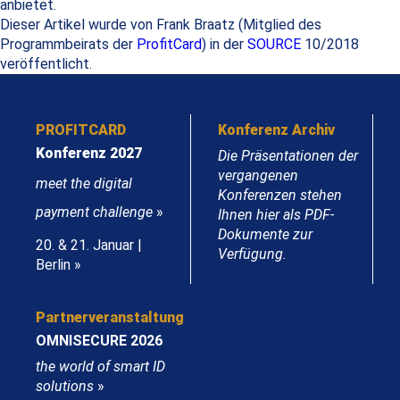
anbietet.
Dieser Artikel wurde von Frank Braatz (Mitglied des
Programmbeirats der
ProfitCard
) in der
SOURCE
10/2018
veröffentlicht.
PROFITCARD
Konferenz Archiv
Konferenz 2027
Die Präsentationen der
vergangenen
meet the digital
Konferenzen stehen
payment challenge
»
Ihnen hier als PDF-
Dokumente zur
20. & 21. Januar |
Verfügung.
Berlin »
Partnerveranstaltung
OMNISECURE 2026
the world of smart ID
solutions
»