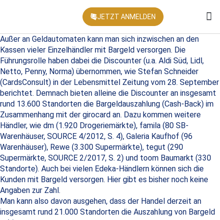
JETZT ANMELDEN
KONFEREN
Außer an Geldautomaten kann man sich inzwischen an den
Kassen vieler Einzelhändler mit Bargeld versorgen. Die
Führungsrolle haben dabei die Discounter (u.a. Aldi Süd, Lidl,
Netto, Penny, Norma) übernommen, wie Stefan Schneider
(CardsConsult) in der Lebensmittel Zeitung vom 28. September
berichtet. Demnach bieten alleine die Discounter an insgesamt
rund 13.600 Standorten die Bargeldauszahlung (Cash-Back) im
Zusammenhang mit der girocard an. Dazu kommen weitere
Händler, wie dm (1.920 Drogeriemärkte), famila (80 SB-
Warenhäuser, SOURCE 4/2012, S. 4), Galeria Kaufhof (96
Warenhäuser), Rewe (3.300 Supermärkte), tegut (290
Supermärkte, SOURCE 2/2017, S. 2) und toom Baumarkt (330
Standorte). Auch bei vielen Edeka-Händlern können sich die
Kunden mit Bargeld versorgen. Hier gibt es bisher noch keine
Angaben zur Zahl.
Man kann also davon ausgehen, dass der Handel derzeit an
insgesamt rund 21.000 Standorten die Auszahlung von Bargeld