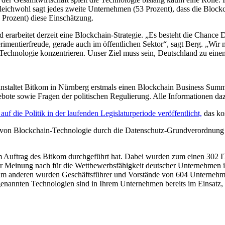
Gleichwohl sagt jedes zweite Unternehmen (53 Prozent), dass die Bloc
3 Prozent) diese Einschätzung.
rarbeitet derzeit eine Blockchain-Strategie. „Es besteht die Chance D
mentierfreude, gerade auch im öffentlichen Sektor“, sagt Berg. „Wir 
chnologie konzentrieren. Unser Ziel muss sein, Deutschland zu eine
anstaltet Bitkom in Nürnberg erstmals einen Blockchain Business Summi
bote sowie Fragen der politischen Regulierung. Alle Informationen da
uf die Politik in der laufenden Legislaturperiode veröffentlicht,
das ko
tz von Blockchain-Technologie durch die Datenschutz-Grundverordnu
 Auftrag des Bitkom durchgeführt hat. Dabei wurden zum einen 302 IT-
r Meinung nach für die Wettbewerbsfähigkeit deutscher Unternehmen 
um anderen wurden Geschäftsführer und Vorstände von 604 Unternehmen
 genannten Technologien sind in Ihrem Unternehmen bereits im Einsatz, 