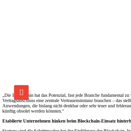
„Die Blockchain hat das Potenzial, fast jede Branche fundamental zu 
Vertragsabschluss eine zentrale Vertrauensinstanz brauchen – das st
Anwendungen, die bislang nicht denkbar oder sehr teuer und fehleran
künftig obsolet werden könnten.“
Etablierte Unternehmen hinken beim Blockchain-Einsatz hinter
Startups sind die Schrittmacher bei der Einführung der Blockchain. I