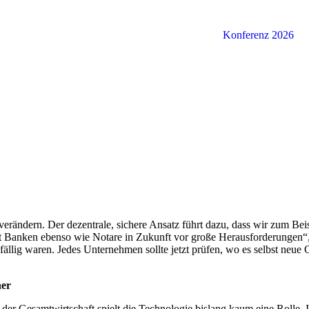
Konferenz 2026
verändern. Der dezentrale, sichere Ansatz führt dazu, dass wir zum Be
ellt Banken ebenso wie Notare in Zukunft vor große Herausforderungen
fällig waren. Jedes Unternehmen sollte jetzt prüfen, wo es selbst neu
her
n der Gesamtwirtschaft spielt die Technologie bislang kaum eine Rolle.