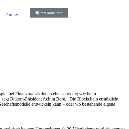
Jetzt anmelden
Partner
ispiel bei Finanztransaktionen ebenso wenig wie beim
“, sagt Bitkom-Präsident Achim Berg. „Die Blockchain ermöglicht
e Geschäftsmodelle entwickeln kann – oder wo bestehende eigene
 In praktisch keinem Unternehmen ab 20 Mitarbeitern wird sie genutzt