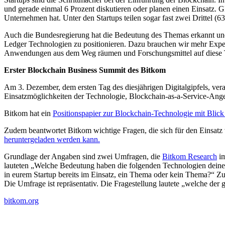
und gerade einmal 6 Prozent diskutieren oder planen einen Einsatz. 
Unternehmen hat. Unter den Startups teilen sogar fast zwei Drittel (6
Auch die Bundesregierung hat die Bedeutung des Themas erkannt und e
Ledger Technologien zu positionieren. Dazu brauchen wir mehr Experi
Anwendungen aus dem Weg räumen und Forschungsmittel auf diese Te
Erster Blockchain Business Summit des Bitkom
Am 3. Dezember, dem ersten Tag des diesjährigen Digitalgipfels, ver
Einsatzmöglichkeiten der Technologie, Blockchain-as-a-Service-Ange
Bitkom hat ein
Positionspapier zur Blockchain-Technologie mit Blick a
Zudem beantwortet Bitkom wichtige Fragen, die sich für den Einsa
heruntergeladen werden kann.
Grundlage der Angaben sind zwei Umfragen, die
Bitkom Research
im
lauteten „Welche Bedeutung haben die folgenden Technologien deine
in eurem Startup bereits im Einsatz, ein Thema oder kein Thema?“ Z
Die Umfrage ist repräsentativ. Die Fragestellung lautete „welche der
bitkom.org