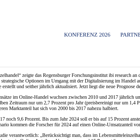
KONFERENZ 2026
PARTN
zelhandel“ zeigte das Regensburger Forschungsinstitut ibi research an
ern strategische Optionen im Umgang mit der Digitalisierung im Hand
tellt und seither jährlich aktualisiert. Jetzt liegt die neue Prognose 
tze im Online-Handel wuchsen zwischen 2010 und 2017 jährlich um d
lben Zeitraum nur um 2,7 Prozent pro Jahr (preisbereinigt nur um 1,4 P
eren Marktanteil hat sich von 2000 bis 2017 nahezu halbiert.
noch 9,6 Prozent. Bis zum Jahr 2024 soll er bis auf 15 Prozent anste
enario kommen die Forscher für 2024 auf einen Online-Umsatzanteil vo
udie verantwortlich: „Berücksichtigt man, dass im Lebensmitteleinzelha