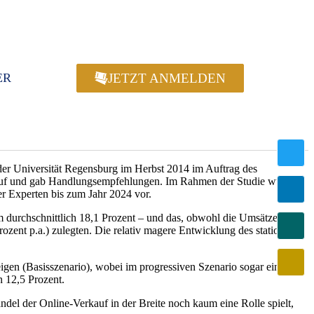
JETZT ANMELDEN
ER
 der Universität Regensburg im Herbst 2014 im Auftrag des
el auf und gab Handlungsempfehlungen. Im Rahmen der Studie wurde
der Experten bis zum Jahr 2024 vor.
urchschnittlich 18,1 Prozent – und das, obwohl die Umsätze des
rozent p.a.) zulegten. Die relativ magere Entwicklung des stationären
igen (Basisszenario), wobei im progressiven Szenario sogar ein
n 12,5 Prozent.
ndel der Online-Verkauf in der Breite noch kaum eine Rolle spielt,