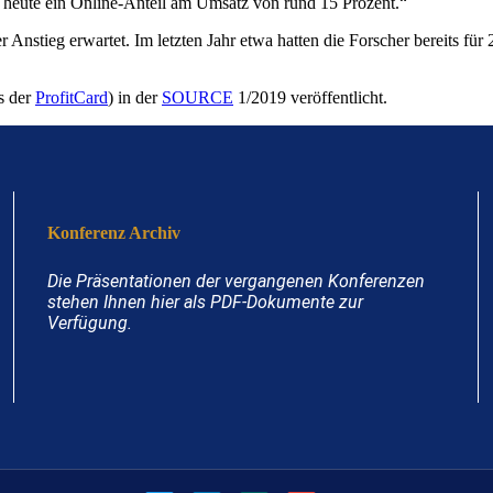
its heute ein Online-Anteil am Umsatz von rund 15 Prozent.“
Anstieg erwartet. Im letzten Jahr etwa hatten die Forscher bereits für
s der
ProfitCard
) in der
SOURCE
1/2019 veröffentlicht.
Konferenz Archiv
Die Präsentationen der vergangenen Konferenzen
stehen Ihnen hier als PDF-Dokumente zur
Verfügung.