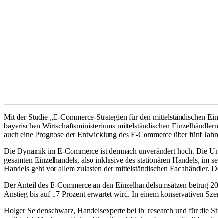
Mit der Studie „E-Commerce-Strategien für den mittelständischen Ein
bayerischen Wirtschaftsministeriums mittelständischen Einzelhändl
auch eine Prognose der Entwicklung des E-Commerce über fünf Jahre ers
Die Dynamik im E-Commerce ist demnach unverändert hoch. Die Umsä
gesamten Einzelhandels, also inklusive des stationären Handels, im se
Handels geht vor allem zulasten der mittelständischen Fachhändler. D
Der Anteil des E-Commerce an den Einzelhandelsumsätzen betrug 2017 
Anstieg bis auf 17 Prozent erwartet wird. In einem konservativen Sz
Holger Seidenschwarz, Handelsexperte bei ibi research und für die St