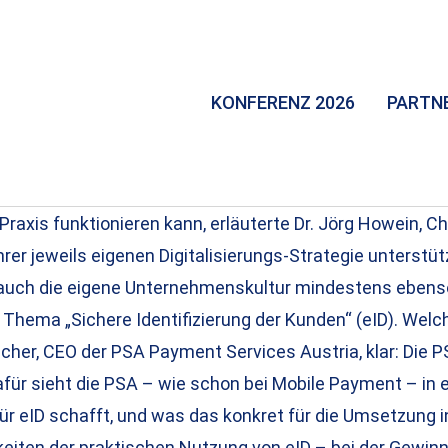
KONFERENZ 2026
PARTN
raxis funktionieren kann, erläuterte Dr. Jörg Howein, Chi
rer jeweils eigenen Digitalisierungs-Strategie unterstü
s auch die eigene Unternehmenskultur mindestens ebenso
Thema „Sichere Identifizierung der Kunden“ (eID). Welch
cher, CEO der PSA Payment Services Austria, klar: Die P
afür sieht die PSA – wie schon bei Mobile Payment – in
r eID schafft, und was das konkret für die Umsetzung in
eiten der praktischen Nutzung von eID – bei der Gewin