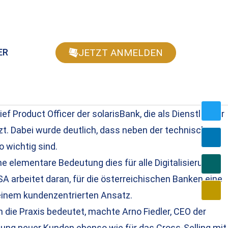
JETZT ANMELDEN
ER
ef Product Officer der solarisBank, die als Dienstleister
tzt. Dabei wurde deutlich, dass neben der technischen
 wichtig sind.
e elementare Bedeutung dies für alle Digitalisierungs-
SA arbeitet daran, für die österreichischen Banken eine
 einem kundenzentrierten Ansatz.
 die Praxis bedeutet, machte Arno Fiedler, CEO der
nung neuer Kunden ebenso wie für das Cross-Selling mit