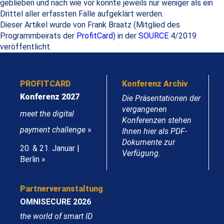
geblieben und nach wie vor konnte jeweils nur weniger als ein
Drittel aller erfassten Fälle aufgeklärt werden.
Dieser Artikel wurde von Frank Braatz (Mitglied des
Programmbeirats der
ProfitCard
) in der
SOURCE
4/2019
veröffentlicht.
PROFITCARD
Konferenz Archiv
Konferenz 2027
Die Präsentationen der
vergangenen
meet the digital
Konferenzen stehen
payment challenge
»
Ihnen hier als PDF-
Dokumente zur
20. & 21. Januar |
Verfügung.
Berlin »
Partnerveranstaltung
OMNISECURE 2026
the world of smart ID