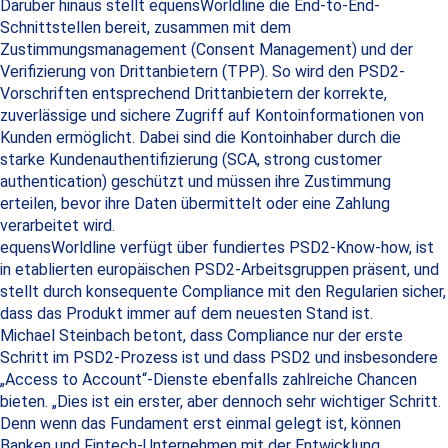
Darüber hinaus stellt equensWorldline die End-to-End-
Schnittstellen bereit, zusammen mit dem
Zustimmungsmanagement (Consent Management) und der
Verifizierung von Drittanbietern (TPP). So wird den PSD2-
Vorschriften entsprechend Drittanbietern der korrekte,
zuverlässige und sichere Zugriff auf Kontoinformationen von
Kunden ermöglicht. Dabei sind die Kontoinhaber durch die
starke Kundenauthentifizierung (SCA, strong customer
authentication) geschützt und müssen ihre Zustimmung
erteilen, bevor ihre Daten übermittelt oder eine Zahlung
verarbeitet wird.
equensWorldline verfügt über fundiertes PSD2-Know-how, ist
in etablierten europäischen PSD2-Arbeitsgruppen präsent, und
stellt durch konsequente Compliance mit den Regularien sicher,
dass das Produkt immer auf dem neuesten Stand ist.
Michael Steinbach betont, dass Compliance nur der erste
Schritt im PSD2-Prozess ist und dass PSD2 und insbesondere
„Access to Account“-Dienste ebenfalls zahlreiche Chancen
bieten. „Dies ist ein erster, aber dennoch sehr wichtiger Schritt.
Denn wenn das Fundament erst einmal gelegt ist, können
Banken und Fintech-Unternehmen mit der Entwicklung