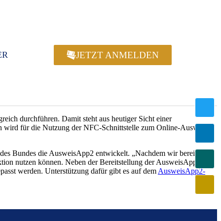
JETZT ANMELDEN
ER
eich durchführen. Damit steht aus heutiger Sicht einer
n wird für die Nutzung der NFC-Schnittstelle zum Online-Ausweisen
rag des Bundes die AusweisApp2 entwickelt. „Nachdem wir bereits
ktion nutzen können. Neben der Bereitstellung der AusweisApp2 für
epasst werden. Unterstützung dafür gibt es auf dem
AusweisApp2-