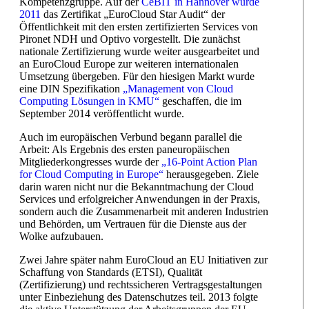
Kompetenzgruppe. Auf der
CeBIT in Hannover wurde
2011
das Zertifikat „EuroCloud Star Audit“ der
Öffentlichkeit mit den ersten zertifizierten Services von
Pironet NDH und Optivo vorgestellt. Die zunächst
nationale Zertifizierung wurde weiter ausgearbeitet und
an EuroCloud Europe zur weiteren internationalen
Umsetzung übergeben. Für den hiesigen Markt wurde
eine DIN Spezifikation
„Management von Cloud
Computing Lösungen in KMU“
geschaffen, die im
September 2014 veröffentlicht wurde.
Auch im europäischen Verbund begann parallel die
Arbeit: Als Ergebnis des ersten paneuropäischen
Mitgliederkongresses wurde der
„16-Point Action Plan
for Cloud Computing in Europe“
herausgegeben. Ziele
darin waren nicht nur die Bekanntmachung der Cloud
Services und erfolgreicher Anwendungen in der Praxis,
sondern auch die Zusammenarbeit mit anderen Industrien
und Behörden, um Vertrauen für die Dienste aus der
Wolke aufzubauen.
Zwei Jahre später nahm EuroCloud an EU Initiativen zur
Schaffung von Standards (ETSI), Qualität
(Zertifizierung) und rechtssicheren Vertragsgestaltungen
unter Einbeziehung des Datenschutzes teil. 2013 folgte