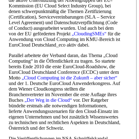
die aktive Unterstützung der Arbeitsgruppen der EU-
Kommission (EU Cloud Select Industry Group), bei
denen schwerpunktmäßig die Themen Zertifizierung
(Certification), Servicevereinbarungen (SLA – Service
Level Agreement) und Datenschutzverpflichtung (Code
of Conduct) ausgearbeitet wurden. Und auch bei dem
von der EU geförderten Projekt
„CloudingSMEs“
für die
Anwendung von Cloud Computing im KMU-Bereich ist
EuroCloud Deutschland_eco aktiv dabei.
Parallel arbeitete der Verband daran, das Thema „Cloud
Computing“ in die Öffentlichkeit zu tragen. So startete
bereits Ende 2010 die erste EuroCloud-Roadshow, die
EuroCloud Deutschland Conference (ECDC) unter dem
Motto
„Cloud Computing ist die Zukunft – aber sicher“
und der 1. Deutsche EuroCloud Anwenderkongress. Auf
dem Wiener Cloudkongress stellten die
Branchenvertreter im November die erste Auflage ihres
Buches
„Der Weg in die Cloud“
vor. Der Ratgeber
bündelte erstmals alle notwendigen Informationen,
lieferte Anwendungsszenarien für den Cloud-Einsatz im
eigenen Unternehmen und bot zusätzlich Wissenswertes
zu technischen und rechtlichen Aspekten in Deutschland,
Österreich und der Schweiz.
Die Veröffentlichungen im NSA-Schnüffelskandal