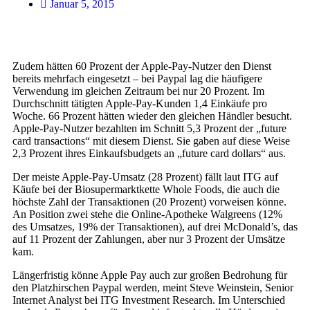
Januar 5, 2015
Zudem hätten 60 Prozent der Apple-Pay-Nutzer den Dienst
bereits mehrfach eingesetzt – bei Paypal lag die häufigere
Verwendung im gleichen Zeitraum bei nur 20 Prozent. Im
Durchschnitt tätigten Apple-Pay-Kunden 1,4 Einkäufe pro
Woche. 66 Prozent hätten wieder den gleichen Händler besucht.
Apple-Pay-Nutzer bezahlten im Schnitt 5,3 Prozent der „future
card transactions“ mit diesem Dienst. Sie gaben auf diese Weise
2,3 Prozent ihres Einkaufsbudgets an „future card dollars“ aus.
Der meiste Apple-Pay-Umsatz (28 Prozent) fällt laut ITG auf
Käufe bei der Biosupermarktkette Whole Foods, die auch die
höchste Zahl der Transaktionen (20 Prozent) vorweisen könne.
An Position zwei stehe die Online-Apotheke Walgreens (12%
des Umsatzes, 19% der Transaktionen), auf drei McDonald’s, das
auf 11 Prozent der Zahlungen, aber nur 3 Prozent der Umsätze
kam.
Längerfristig könne Apple Pay auch zur großen Bedrohung für
den Platzhirschen Paypal werden, meint
Steve Weinstein, Senior
Internet Analyst bei ITG Investment Research.
Im Unterschied