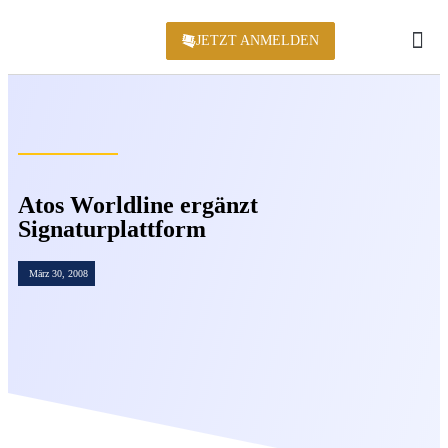
JETZT ANMELDEN
KONFERENZ 2
Atos Worldline ergänzt
Signaturplattform
März 30, 2008