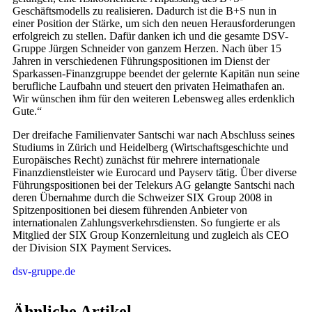
Geschäftsmodells zu realisieren. Dadurch ist die B+S nun in
einer Position der Stärke, um sich den neuen Herausforderungen
erfolgreich zu stellen. Dafür danken ich und die gesamte DSV-
Gruppe Jürgen Schneider von ganzem Herzen. Nach über 15
Jahren in verschiedenen Führungspositionen im Dienst der
Sparkassen-Finanzgruppe beendet der gelernte Kapitän nun seine
berufliche Laufbahn und steuert den privaten Heimathafen an.
Wir wünschen ihm für den weiteren Lebensweg alles erdenklich
Gute.“
Der dreifache Familienvater Santschi war nach Abschluss seines
Studiums in Zürich und Heidelberg (Wirtschaftsgeschichte und
Europäisches Recht) zunächst für mehrere internationale
Finanzdienstleister wie Eurocard und Payserv tätig. Über diverse
Führungspositionen bei der Telekurs AG gelangte Santschi nach
deren Übernahme durch die Schweizer SIX Group 2008 in
Spitzenpositionen bei diesem führenden Anbieter von
internationalen Zahlungsverkehrsdiensten. So fungierte er als
Mitglied der SIX Group Konzernleitung und zugleich als CEO
der Division SIX Payment Services.
dsv-gruppe.de
Ähnliche Artikel