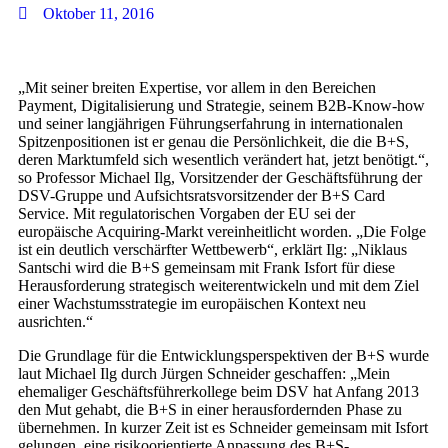
Oktober 11, 2016
„Mit seiner breiten Expertise, vor allem in den Bereichen
Payment, Digitalisierung und Strategie, seinem B2B-Know-how
und seiner langjährigen Führungserfahrung in internationalen
Spitzenpositionen ist er genau die Persönlichkeit, die die B+S,
deren Marktumfeld sich wesentlich verändert hat, jetzt benötigt.“,
so Professor Michael Ilg, Vorsitzender der Geschäftsführung der
DSV-Gruppe und Aufsichtsratsvorsitzender der B+S Card
Service. Mit regulatorischen Vorgaben der EU sei der
europäische Acquiring-Markt vereinheitlicht worden. „Die Folge
ist ein deutlich verschärfter Wettbewerb“, erklärt Ilg: „Niklaus
Santschi wird die B+S gemeinsam mit Frank Isfort für diese
Herausforderung strategisch weiterentwickeln und mit dem Ziel
einer Wachstumsstrategie im europäischen Kontext neu
ausrichten.“
Die Grundlage für die Entwicklungsperspektiven der B+S wurde
laut Michael Ilg durch Jürgen Schneider geschaffen: „Mein
ehemaliger Geschäftsführerkollege beim DSV hat Anfang 2013
den Mut gehabt, die B+S in einer herausfordernden Phase zu
übernehmen. In kurzer Zeit ist es Schneider gemeinsam mit Isfort
gelungen, eine risikoorientierte Anpassung des B+S-