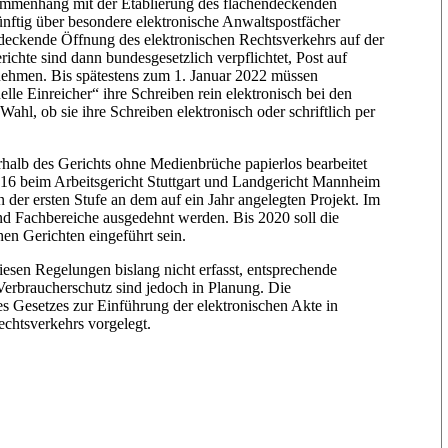
sammenhang mit der Etablierung des flächendeckenden
nftig über besondere elektronische Anwaltspostfächer
ndeckende Öffnung des elektronischen Rechtsverkehrs auf der
ichte sind dann bundesgesetzlich verpflichtet, Post auf
nehmen. Bis spätestens zum 1. Januar 2022 müssen
le Einreicher“ ihre Schreiben rein elektronisch bei den
hl, ob sie ihre Schreiben elektronisch oder schriftlich per
nnerhalb des Gerichts ohne Medienbrüche papierlos bearbeitet
2016 beim Arbeitsgericht Stuttgart und Landgericht Mannheim
in der ersten Stufe an dem auf ein Jahr angelegten Projekt. Im
 und Fachbereiche ausgedehnt werden. Bis 2020 soll die
hen Gerichten eingeführt sein.
iesen Regelungen bislang nicht erfasst, entsprechende
Verbraucherschutz sind jedoch in Planung. Die
s Gesetzes zur Einführung der elektronischen Akte in
echtsverkehrs vorgelegt.