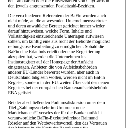
bei Tankkarten oder die Einsetzbarkeit von CityCards in
den jeweils angrenzenden Postleitzahl-Bezirken.
Die verschiedenen Referenten der BaFin wurden auch
nicht müde, an die anwesenden Unternehmensvertreter
und deren anwaltliche Berater gerichtet immer wieder
darauf hinzuweisen, welche Form, Inhalte und
Vollständigkeit einzureichende Unterlagen aufwiesen
sollten, um künftig eine aus Sicht der Behörde möglichst
reibungslose Bearbeitung zu ermöglichen. Sobald die
BaFin eine Erlaubnis erteilt oder eine Registrierung
akzeptiert hat, werden die Unternehmen ins
Institutsregister auf der Homepage der Aufsicht
eingetragen. Anbieter, die von Aufsichtsbehörden
anderer EU-Länder bewertet wurden, aber auch in
Deutschland tätig sein wollen, werden nicht im BaFin-
Register, sondern in der EU-weiten Übersicht des neuen
Registers bei der europäischen Bankenaufsichtsbehörde
EBA gelistet.
Bei der abschließenden Podiumsdiskussion unter dem
Titel „Zahlungsverkehr im Umbruch: neue
Marktchancen?“ verwies der für die Bankenaufsicht
verantwortliche BaFin-Exekutivdirektor Raimund
Röseler auf den Wettbewerbsvorteil, den das Vertrauen