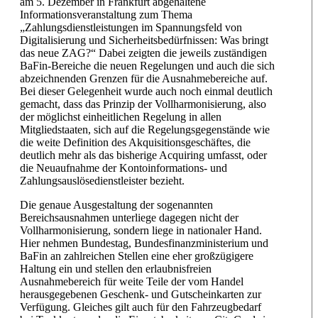
am 5. Dezember in Frankfurt abgehaltene
Informationsveranstaltung zum Thema
„Zahlungsdienstleistungen im Spannungsfeld von
Digitalisierung und Sicherheitsbedürfnissen: Was bringt
das neue ZAG?“ Dabei zeigten die jeweils zuständigen
BaFin-Bereiche die neuen Regelungen und auch die sich
abzeichnenden Grenzen für die Ausnahmebereiche auf.
Bei dieser Gelegenheit wurde auch noch einmal deutlich
gemacht, dass das Prinzip der Vollharmonisierung, also
der möglichst einheitlichen Regelung in allen
Mitgliedstaaten, sich auf die Regelungsgegenstände wie
die weite Definition des Akquisitionsgeschäftes, die
deutlich mehr als das bisherige Acquiring umfasst, oder
die Neuaufnahme der Kontoinformations- und
Zahlungsauslösedienstleister bezieht.
Die genaue Ausgestaltung der sogenannten
Bereichsausnahmen unterliege dagegen nicht der
Vollharmonisierung, sondern liege in nationaler Hand.
Hier nehmen Bundestag, Bundesfinanzministerium und
BaFin an zahlreichen Stellen eine eher großzügigere
Haltung ein und stellen den erlaubnisfreien
Ausnahmebereich für weite Teile der vom Handel
herausgegebenen Geschenk- und Gutscheinkarten zur
Verfügung. Gleiches gilt auch für den Fahrzeugbedarf