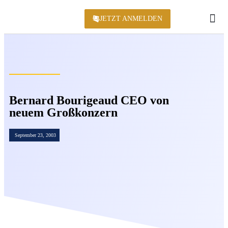
JETZT ANMELDEN
KONFERENZ 2
Bernard Bourigeaud CEO von
neuem Großkonzern
September 23, 2003