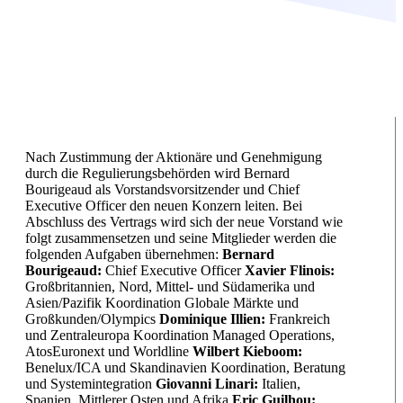
Nach Zustimmung der Aktionäre und Genehmigung
durch die Regulierungsbehörden wird Bernard
Bourigeaud als Vorstandsvorsitzender und Chief
Executive Officer den neuen Konzern leiten. Bei
Abschluss des Vertrags wird sich der neue Vorstand wie
folgt zusammensetzen und seine Mitglieder werden die
folgenden Aufgaben übernehmen:
Bernard
Bourigeaud:
Chief Executive Officer
Xavier Flinois:
Großbritannien, Nord, Mittel- und Südamerika und
Asien/Pazifik Koordination Globale Märkte und
Großkunden/Olympics
Dominique Illien:
Frankreich
und Zentraleuropa Koordination Managed Operations,
AtosEuronext und Worldline
Wilbert Kieboom:
Benelux/ICA und Skandinavien Koordination, Beratung
und Systemintegration
Giovanni Linari:
Italien,
Spanien, Mittlerer Osten und Afrika
Eric Guilhou: