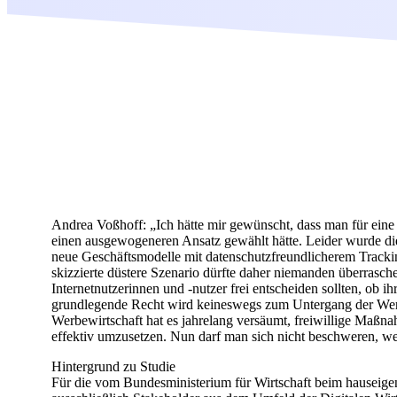
Andrea Voßhoff: „Ich hätte mir gewünscht, dass man für ein
einen ausgewogeneren Ansatz gewählt hätte. Leider wurde di
neue Geschäftsmodelle mit datenschutzfreundlicherem Trackin
skizzierte düstere Szenario dürfte daher niemanden überrasche
Internetnutzerinnen und -nutzer frei entscheiden sollten, ob i
grundlegende Recht wird keineswegs zum Untergang der Werbe
Werbewirtschaft hat es jahrelang versäumt, freiwillige Maßn
effektiv umzusetzen. Nun darf man sich nicht beschweren, w
Hintergrund zu Studie
Für die vom Bundesministerium für Wirtschaft beim hauseige