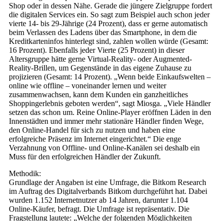
Shop oder in dessen Nähe. Gerade die jüngere Zielgruppe fordert
die digitalen Services ein. So sagt zum Beispiel auch schon jeder
vierte 14- bis 29-Jährige (24 Prozent), dass er gerne automatisch
beim Verlassen des Ladens über das Smartphone, in dem die
Kreditkarteninfos hinterlegt sind, zahlen wollen würde (Gesamt:
16 Prozent). Ebenfalls jeder Vierte (25 Prozent) in dieser
Altersgruppe hätte gerne Virtual-Reality- oder Augmented-
Reality-Brillen, um Gegenstände in das eigene Zuhause zu
projizieren (Gesamt: 14 Prozent). „Wenn beide Einkaufswelten –
online wie offline – voneinander lernen und weiter
zusammenwachsen, kann dem Kunden ein ganzheitliches
Shoppingerlebnis geboten werden“, sagt Miosga. „Viele Händler
setzen das schon um. Reine Online-Player eröffnen Läden in den
Innenstädten und immer mehr stationäre Händler finden Wege,
den Online-Handel für sich zu nutzen und haben eine
erfolgreiche Präsenz im Internet eingerichtet.“ Die enge
Verzahnung von Offline- und Online-Kanälen sei deshalb ein
Muss für den erfolgreichen Händler der Zukunft.
Methodik:
Grundlage der Angaben ist eine Umfrage, die Bitkom Research
im Auftrag des Digitalverbands Bitkom durchgeführt hat. Dabei
wurden 1.152 Internetnutzer ab 14 Jahren, darunter 1.104
Online-Käufer, befragt. Die Umfrage ist repräsentativ. Die
Fragstellung lautete: „Welche der folgenden Möglichkeiten