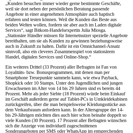
„Kunden besuchen immer wieder gerne bestimmte Geschäfte,
weil sie dort neben der persönlichen Beratung passende
Angebote in einer angenehmen Atmosphäre auch haptisch
erfahren und testen können. Weil die Kunden das Beste aus
beiden Welten wollen, fordern sie aber auch im Laden digitale
Services“, sagt Bitkom-Handelsexpertin Julia Miosga.
„Stationäre Händler müssen für Internetnutzer spezielle Angebote
bereithalten, um sie als Kunden zu gewinnen beziehungsweise
auch in Zukunft zu halten. Dafür ist ein Omnichannel-Ansatz
sinnvoll, also ein cleveres Zusammenspiel von stationärem
Handel, digitalen Services und Online-Shop.“
Ein weiteres Drittel (33 Prozent) aller Befragten ist Fan von
Loyalitäts- bzw. Bonusprogrammen, mit denen man per
Smartphone Treuepunkte sammeln kann, wie etwa Payback,
Shopkick oder 10 Stamps. Unter den Jugendlichen und jungen
Erwachsenen im Alter von 14 bis 29 Jahren sind es bereits 44
Prozent. Mehr als jeder Siebte (18 Prozent) würde beim Einkauf
im Geschäft außerdem gerne auf Tablet-PCs in Umkleidekabinen
zurückgreifen, über die man beispielsweise Kleidungsstücke aus
dem Verkaufsraum anfordern kann. In der Altersgruppe der 14-
bis 29-Jährigen möchten dies auch hier schon beinahe doppelt so
viele Kunden (30 Prozent). 17 Prozent aller Befragten wünschen
sich die Anzeige von individuell zugeschnittenen
Sonderangeboten per SMS oder WhatsApp im entsprechenden