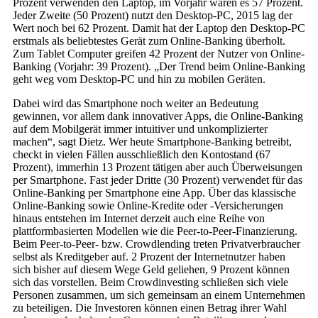
Prozent verwenden den Laptop, im Vorjahr waren es 57 Prozent.
Jeder Zweite (50 Prozent) nutzt den Desktop-PC, 2015 lag der
Wert noch bei 62 Prozent. Damit hat der Laptop den Desktop-PC
erstmals als beliebtestes Gerät zum Online-Banking überholt.
Zum Tablet Computer greifen 42 Prozent der Nutzer von Online-
Banking (Vorjahr: 39 Prozent). „Der Trend beim Online-Banking
geht weg vom Desktop-PC und hin zu mobilen Geräten.
Dabei wird das Smartphone noch weiter an Bedeutung
gewinnen, vor allem dank innovativer Apps, die Online-Banking
auf dem Mobilgerät immer intuitiver und unkomplizierter
machen“, sagt Dietz. Wer heute Smartphone-Banking betreibt,
checkt in vielen Fällen ausschließlich den Kontostand (67
Prozent), immerhin 13 Prozent tätigen aber auch Überweisungen
per Smartphone. Fast jeder Dritte (30 Prozent) verwendet für das
Online-Banking per Smartphone eine App. Über das klassische
Online-Banking sowie Online-Kredite oder -Versicherungen
hinaus entstehen im Internet derzeit auch eine Reihe von
plattformbasierten Modellen wie die Peer-to-Peer-Finanzierung.
Beim Peer-to-Peer- bzw. Crowdlending treten Privatverbraucher
selbst als Kreditgeber auf. 2 Prozent der Internetnutzer haben
sich bisher auf diesem Wege Geld geliehen, 9 Prozent können
sich das vorstellen. Beim Crowdinvesting schließen sich viele
Personen zusammen, um sich gemeinsam an einem Unternehmen
zu beteiligen. Die Investoren können einen Betrag ihrer Wahl