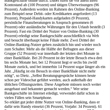
Bankgeschäfte online durch. Dabei rufen sie vor allem ihren
Kontostand ab (100 Prozent) und tätigen Überweisungen (96
Prozent). Außerdem werden im Rahmen des Online-Banking
zum Beispiel neue Debit- oder Kreditkarten angefordert (13
Prozent), Prepaid-Handykarten aufgeladen (9 Prozent),
persönliche Finanzberatungen in Anspruch genommen (6
Prozent) oder ausländische Währungen für den Urlaub bestellt (3
Prozent). Fast ein Drittel der Nutzer von Online-Banking (30
Prozent) erledigt seine Bankgeschäfte ausschließlich via Web
und besucht überhaupt keine Filiale mehr. Zwei Drittel der
Online-Banking-Nutzer gehen zusätzlich hin und wieder noch
zum Schalter. Mehr als die Hälfte der Befragten aus dieser
Gruppe (52 Prozent) war innerhalb der letzten drei Monate in
einer Bankfiliale. Bei 20 Prozent ist der letzte Besuch etwa drei
bis sechs Monate her, bei 12 Prozent liegt er sechs bis zwölf
Monate zurück, und bei immerhin 14 Prozent sogar länger als ein
Jahr. „Häufig ist ein Besuch in einer Bankfiliale nicht mehr
nötig“, so Dietz. „Selbst Beratungsgespräche können heute
schon per Videochat geführt werden, auch außerhalb der
üblichen Öffnungszeiten. Diese Angebote müssen noch weiter
ausgebaut und bekannter gemacht werden.“ Wer seine
Bankgeschäfte im Internet erledigt, verwendet dafür schon in
vielen Fällen sein Smartphone.
So erklärt gut jeder dritte Nutzer von Online-Banking, dass er
dafür sein Handy einsetzt (36 Prozent, Vorjahr: 34 Prozent). 61