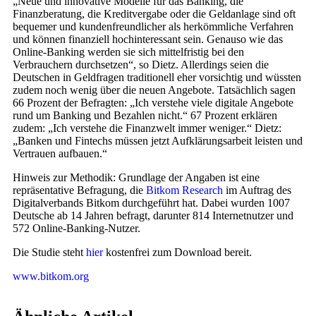
„Neue und innovative Modelle für das Banking, die
Finanzberatung, die Kreditvergabe oder die Geldanlage sind oft
bequemer und kundenfreundlicher als herkömmliche Verfahren
und können finanziell hochinteressant sein. Genauso wie das
Online-Banking werden sie sich mittelfristig bei den
Verbrauchern durchsetzen“, so Dietz. Allerdings seien die
Deutschen in Geldfragen traditionell eher vorsichtig und wüssten
zudem noch wenig über die neuen Angebote. Tatsächlich sagen
66 Prozent der Befragten: „Ich verstehe viele digitale Angebote
rund um Banking und Bezahlen nicht.“ 67 Prozent erklären
zudem: „Ich verstehe die Finanzwelt immer weniger.“ Dietz:
„Banken und Fintechs müssen jetzt Aufklärungsarbeit leisten und
Vertrauen aufbauen.“
Hinweis zur Methodik: Grundlage der Angaben ist eine
repräsentative Befragung, die
Bitkom Research
im Auftrag des
Digitalverbands Bitkom durchgeführt hat. Dabei wurden 1007
Deutsche ab 14 Jahren befragt, darunter 814 Internetnutzer und
572 Online-Banking-Nutzer.
Die Studie steht
hier
kostenfrei zum Download bereit.
www.bitkom.org