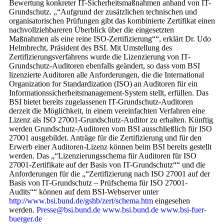
Bewertung konkreter IT-Sicherheitsmaßnahmen anhand von IT-
Grundschutz. „“Aufgrund der zusätzlichen technischen und
organisatorischen Prüfungen gibt das kombinierte Zertifikat einen
nachvollziehbareren Überblick über die eingesetzten
Maßnahmen als eine reine ISO-Zertifizierung““, erklärt Dr. Udo
Helmbrecht, Präsident des BSI. Mit Umstellung des
Zertifizierungsverfahrens wurde die Lizenzierung von IT-
Grundschutz-Auditoren ebenfalls geändert, so dass vom BSI
lizenzierte Auditoren alle Anforderungen, die die International
Organization for Standardization (ISO) an Auditoren für ein
Informationssicherheitsmanagement-System stellt, erfüllen. Das
BSI bietet bereits zugelassenen IT-Grundschutz-Auditoren
derzeit die Möglichkeit, in einem vereinfachten Verfahren eine
Lizenz als ISO 27001-Grundschutz-Auditor zu erhalten. Künftig
werden Grundschutz-Auditoren vom BSI ausschließlich für ISO
27001 ausgebildet. Anträge für die Zertifizierung und für den
Erwerb einer Auditoren-Lizenz können beim BSI bereits gestellt
werden. Das „“Lizenzierungsschema für Auditoren für ISO
27001-Zertifikate auf der Basis von IT-Grundschutz““ und die
Anforderungen für die „“Zertifizierung nach ISO 27001 auf der
Basis von IT-Grundschutz – Prüfschema für ISO 27001-
Audits““ können auf dem BSI-Webserver unter
http://www.bsi.bund.de/gshb/zert/schema.htm
eingesehen
werden.
Presse@bsi.bund.de
www.bsi.bund.de
www.bsi-fuer-
buerger.de