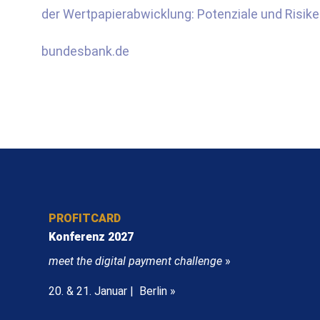
der Wertpapierabwicklung: Potenziale und Risike
bundesbank.de
PROFITCARD
Konferenz 2027
meet the digital payment challenge
»
20. & 21. Januar | Berlin »