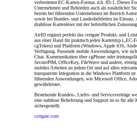
verbreiteten EC-Karten-Format, d.h. ID-1. Dieses Fo
Unternehmen und Behörden auch als zusätzlicher Sich
bereits bei führenden Unternehmen im Bereich Autom
sowie bei Bundes- und Landesbehörden im Einsatz. Ai
drahtlose Kartenleser mit der behördlichen Zulassu
AirID ergänzt perfekt das certgate Produkt- und Leis
aus einer Hand für praktisch jeden Kartentyp („EC-
cgToken) und Plattform (Windows, Apple iOS, Androi
Verfügung. Passende mobile Anwendungen, wie siche
Chat- Kommunikation über cgPhone oder leistungsf
SecurePIM, OfficeKey, FileWave und andere, ermögli
mobiles Arbeiten an jedem Ort und auf allen relevant
transparente Integration in die Windows Plattform is
führenden Anwendungen, wie Microsoft Office, Adob
gewährleistet.
Bestehende Kunden-, Liefer- und Serviceverträge w
eine nahtlose Belieferung und Support ist so für all
sichergestellt.
certgate.com