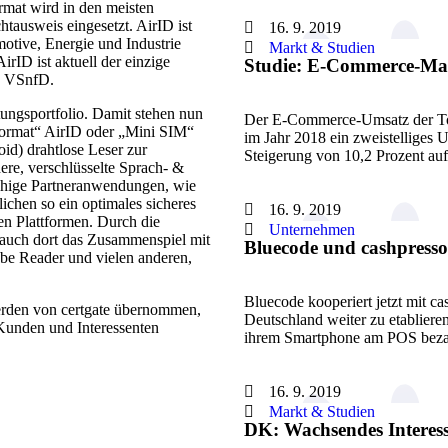
rmat wird in den meisten
tausweis eingesetzt. AirID ist
16. 9. 2019
otive, Energie und Industrie
Markt & Studien
rID ist aktuell der einzige
Studie: E-Commerce-Mar
ng VSnfD.
tungsportfolio. Damit stehen nun
Der E-Commerce-Umsatz der To
Format“ AirID oder „Mini SIM“
im Jahr 2018 ein zweistelliges 
d) drahtlose Leser zur
Steigerung von 10,2 Prozent au
re, verschlüsselte Sprach- &
ähige Partneranwendungen, wie
chen so ein optimales sicheres
16. 9. 2019
en Plattformen. Durch die
Unternehmen
t auch dort das Zusammenspiel mit
Bluecode und cashpress
e Reader und vielen anderen,
Bluecode kooperiert jetzt mit c
erden von certgate übernommen,
Deutschland weiter zu etabliere
e Kunden und Interessenten
ihrem Smartphone am POS bez
16. 9. 2019
Markt & Studien
DK: Wachsendes Interes