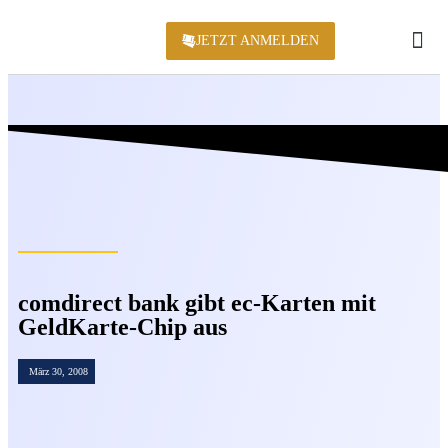
JETZT ANMELDEN
KONFERENZ 2
comdirect bank gibt ec-Karten mit
GeldKarte-Chip aus
März 30, 2008