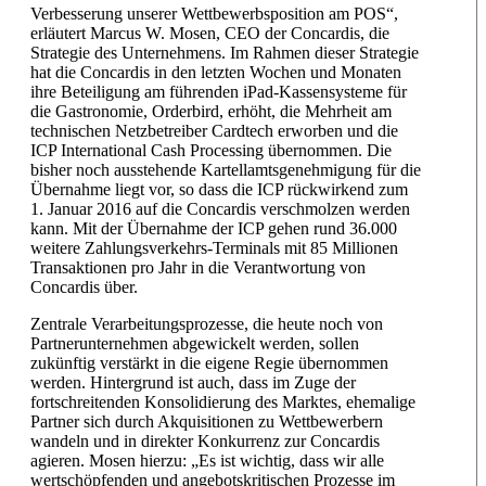
Verbesserung unserer Wettbewerbsposition am POS“,
erläutert Marcus W. Mosen, CEO der Concardis, die
Strategie des Unternehmens. Im Rahmen dieser Strategie
hat die Concardis in den letzten Wochen und Monaten
ihre Beteiligung am führenden iPad-Kassensysteme für
die Gastronomie, Orderbird, erhöht, die Mehrheit am
technischen Netzbetreiber Cardtech erworben und die
ICP International Cash Processing übernommen. Die
bisher noch ausstehende Kartellamtsgenehmigung für die
Übernahme liegt vor, so dass die ICP rückwirkend zum
1. Januar 2016 auf die Concardis verschmolzen werden
kann. Mit der Übernahme der ICP gehen rund 36.000
weitere Zahlungsverkehrs-Terminals mit 85 Millionen
Transaktionen pro Jahr in die Verantwortung von
Concardis über.
Zentrale Verarbeitungsprozesse, die heute noch von
Partnerunternehmen abgewickelt werden, sollen
zukünftig verstärkt in die eigene Regie übernommen
werden. Hintergrund ist auch, dass im Zuge der
fortschreitenden Konsolidierung des Marktes, ehemalige
Partner sich durch Akquisitionen zu Wettbewerbern
wandeln und in direkter Konkurrenz zur Concardis
agieren. Mosen hierzu: „Es ist wichtig, dass wir alle
wertschöpfenden und angebotskritischen Prozesse im