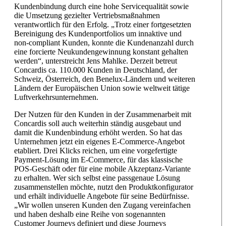
Kundenbindung durch eine hohe Servicequalität sowie
die Umsetzung gezielter Vertriebsmaßnahmen
verantwortlich für den Erfolg. „Trotz einer fortgesetzten
Bereinigung des Kundenportfolios um innaktive und
non-compliant Kunden, konnte die Kundenanzahl durch
eine forcierte Neukundengewinnung konstant gehalten
werden“, unterstreicht Jens Mahlke. Derzeit betreut
Concardis ca. 110.000 Kunden in Deutschland, der
Schweiz, Österreich, den Benelux-Ländern und weiteren
Ländern der Europäischen Union sowie weltweit tätige
Luftverkehrsunternehmen.
Der Nutzen für den Kunden in der Zusammenarbeit mit
Concardis soll auch weiterhin ständig ausgebaut und
damit die Kundenbindung erhöht werden. So hat das
Unternehmen jetzt ein eigenes E-Commerce-Angebot
etabliert. Drei Klicks reichen, um eine vorgefertigte
Payment-Lösung im E-Commerce, für das klassische
POS-Geschäft oder für eine mobile Akzeptanz-Variante
zu erhalten. Wer sich selbst eine passgenaue Lösung
zusammenstellen möchte, nutzt den Produktkonfigurator
und erhält individuelle Angebote für seine Bedürfnisse.
„Wir wollen unseren Kunden den Zugang vereinfachen
und haben deshalb eine Reihe von sogenannten
Customer Journeys definiert und diese Journeys