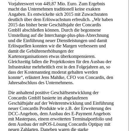
Vorjahreswert von 449,87 Mio. Euro. Zum Ergebnis
macht das Unternehmen traditionell keine exakten
Angaben. Es entwickelte sich 2015 mit Zuwachsraten
deutlich über dem Erlöswachstum erfreulich. „Wir haben
2015 das bisher beste Geschäftsjahr der Concardis
GmbH abschließen können. Durch die begonnene
Umstellung auf die Interchange-plus-plus-Abrechnung
und die Einführung neuer Dienstleistungen und damit
Erlösquellen konnten wir die Margen verbessern und
damit die Gebührenerhöhungen der
Kartenorganisationen etwas überkompensieren.
Gleichzeitig fallen die Projektkosten für den Ausbau der
Infrastruktur mehrheitlich erst in den Folgejahren an, so
dass der Kostenanstieg moderat gehalten werden
konnte“, erläutert Jens Mahlke, CFO von Concardis, den
Jahresabschluss des Unternehmens.
Die anhaltend positive Geschäftsentwicklung der
Concardis GmbH basierte im abgelaufenen
Geschäftsjahr auf der Weiterentwicklung und Einführung
neuer Concardis Produkte wie z.B. der Erweiterung des
DCC-Angebots, dem Ausbau des E-Payment Angebots
mit Masterpass, einem erweiterten Terminalportfolio und
dem Ausbau der mPOS-Lösung Concardis Optipay mit
neuen Zahlarten. Daneben waren die starke