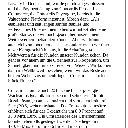
Loyalty in Deutschland, wurde gerade abgeschlossen
und die Paymentlösung von Concardis für den E-
Commerce, die Concardis Payengine, bereits in die
Valuephone Plattform integriert. Mosen dazu: „Als
etabliertes und seit langen Jahren stabiles und
verlässliches Unternehmen haben wir unbestritten eine
große Stärke, die wir auch gegenüber unseren neuen
Wettbewerbern behaupten können. Aber wir können
auch viel von ihnen lernen. Insbesondere wenn wir über
unser Kerngeschäft hinaus, in die Schaffung von
Mehrwerten für die Kunden unserer Kunden gehen. Da
geht es vor allem um die Offenheit zur Kooperation, um
Schnelligkeit und um das Teilen von Wissen. Wir können
dann im Wettbewerb bestehen, wenn wir das Beste aus
beiden Welten zusammenbringen. Concardis ist auch ein
Stück Fintech.“
Concardis konnte auch 2015 seine bisher gezeigte
Wachstumsdynamik fortsetzen und sein Geschäft mit
Bezahllösungen am stationären und virtuellen Point of
Sale (POS) weiter ausbauen. Die Transaktionsumsätze
erhöhten sich für das Gesamtjahr um 8,9 Prozent auf
38,3 Mrd. Euro. Die Umsatzerlöse des Unternehmens
konnten ebenfalls gesteigert werden. Sie liegen mit
479,76 Mio. Euro um 6,6 Prozent über dem