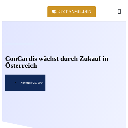
JETZT ANMELDEN
KONFERENZ 2
ConCardis wächst durch Zukauf in
Österreich
November 26, 2014