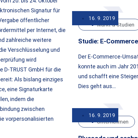
vom 20. bis 24. Oktober
ktronischen Signatur für
16. 9. 2019
Vergabe öffentlicher
Markt & Studien
dermittel per Internet, die
d zahlreiche weitere
Studie: E-Commerce
die Verschlüsselung und
Der E-Commerce-Umsatz
berprüfung wird
konnte auch im Jahr 20
die D-TRUST GmbH für die
und schafft eine Steiger
reit: Als bislang einziges
Dies geht aus…
e, eine Signaturkarte
len, indem die
erbindung zwischen
16. 9. 2019
die vorpersonalisierten
Unternehmen