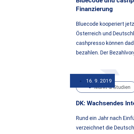
Bluecode und cashp
Finanzierung
Bluecode kooperiert jet
Österreich und Deutschl
cashpresso können dad
bezahlen. Der Bezahlvo
16. 9. 2019
Markt & Studien
DK: Wachsendes Int
Rund ein Jahr nach Einfü
verzeichnet die Deutsc