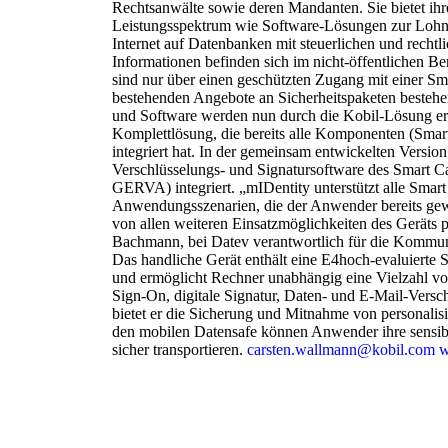
Rechtsanwälte sowie deren Mandanten. Sie bietet ihr
Leistungsspektrum wie Software-Lösungen zur Lohn
Internet auf Datenbanken mit steuerlichen und rechtl
Informationen befinden sich im nicht-öffentlichen Ber
sind nur über einen geschützten Zugang mit einer Sma
bestehenden Angebote an Sicherheitspaketen bestehe
und Software werden nun durch die Kobil-Lösung erg
Komplettlösung, die bereits alle Komponenten (Smar
integriert hat. In der gemeinsam entwickelten Versio
Verschlüsselungs- und Signatursoftware des Smart Ca
GERVA) integriert. „mIDentity unterstützt alle Smar
Anwendungsszenarien, die der Anwender bereits gew
von allen weiteren Einsatzmöglichkeiten des Geräts pr
Bachmann, bei Datev verantwortlich für die Kommun
Das handliche Gerät enthält eine E4hoch-evaluierte
und ermöglicht Rechner unabhängig eine Vielzahl 
Sign-On, digitale Signatur, Daten- und E-Mail-Versc
bietet er die Sicherung und Mitnahme von personalis
den mobilen Datensafe können Anwender ihre sensib
sicher transportieren.
carsten.wallmann@kobil.com
w