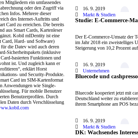
en Mitgliedern ein umfassendes
abrechnung oder den Zugriff via
16. 9. 2019
ichen Infos. Mehrere dieser
Markt & Studien
eich des Internet-Auftritts und
Studie: E-Commerce-Mar
rt Card zu erreichen. Die bereits
nd aus Smart Cards, Kartenleser
änzt. Kobil mIDentity ist eine
Der E-Commerce-Umsatz der To
t Card, Hard- und Software)
im Jahr 2018 ein zweistelliges 
n für die Datev wird auch deren
Steigerung von 10,2 Prozent au
rd-Sicherheitspakets (inklusive
t Card-basierten Funktionen und
ohnt ist. Und zugleich kann er
16. 9. 2019
ofitieren“, erklärt Horst
Unternehmen
ikations- und Security-Produkte.
Bluecode und cashpress
 Smart Card im SIM-Kartenformat
von Anwendungen wie Single-
hlüsselung. Für mobile Benutzer
Bluecode kooperiert jetzt mit c
ierten Benutzerprofilen. Durch
Deutschland weiter zu etabliere
len Daten durch Verschlüsselung
ihrem Smartphone am POS bez
ww.kobil.com
16. 9. 2019
Markt & Studien
DK: Wachsendes Interes