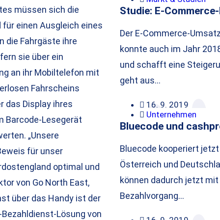
tes müssen sich die
Studie: E-Commerce-
 für einen Ausgleich eines
Der E-Commerce-Umsatz 
n die Fahrgäste ihre
konnte auch im Jahr 201
ern sie über ein
und schafft eine Steigeru
g an ihr Mobiltelefon mit
geht aus…
ierlosen Fahrscheins
 das Display ihres
16. 9. 2019
Unternehmen
em Barcode-Lesegerät
Bluecode und cashpr
werten. „Unsere
Bluecode kooperiert jetz
Beweis für unser
Österreich und Deutschla
rdostengland optimal und
können dadurch jetzt mi
ktor von Go North East,
Bezahlvorgang…
nst über das Handy ist der
on-Bezahldienst-Lösung von