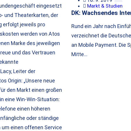
16. 9. 2019
kundengeschäft eingesetzt
Markt & Studien
DK: Wachsendes Inte
o- und Theaterkarten, der
 erfolgt jeweils pro
Rund ein Jahr nach Einfüh
onskosten werden von Atos
verzeichnet die Deutsche
genen Marke des jeweiligen
an Mobile Payment. Die S
reue und das Vertrauen
Mitte…
bekannte
acy, Leiter der
os Origin: „Unsere neue
ür den Markt einen großen
in eine Win-Win-Situation:
elefone einen höheren
anfängliche oder ständige
h um einen offenen Service