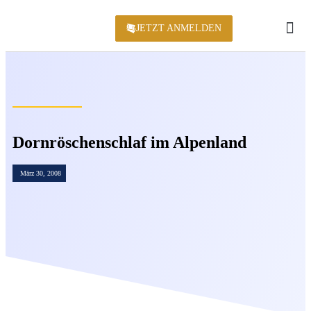
JETZT ANMELDEN
KONFERENZ 2
Dornröschenschlaf im Alpenland
März 30, 2008