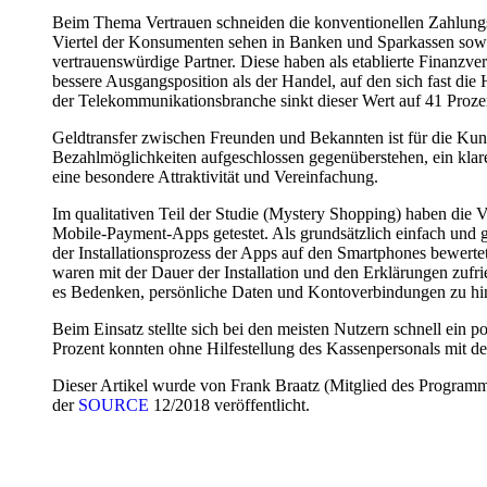
Beim Thema Vertrauen schneiden die konventionellen Zahlungsd
Viertel der Konsumenten sehen in Banken und Sparkassen sowi
vertrauenswürdige Partner. Diese haben als etablierte Finanzve
bessere Ausgangsposition als der Handel, auf den sich fast die
der Telekommunikationsbranche sinkt dieser Wert auf 41 Proze
Geldtransfer zwischen Freunden und Bekannten ist für die Kun
Bezahlmöglichkeiten aufgeschlossen gegenüberstehen, ein klarer
eine besondere Attraktivität und Vereinfachung.
Im qualitativen Teil der Studie (Mystery Shopping) haben die V
Mobile-Payment-Apps getestet. Als grundsätzlich einfach und 
der Installationsprozess der Apps auf den Smartphones bewertet
waren mit der Dauer der Installation und den Erklärungen zufri
es Bedenken, persönliche Daten und Kontoverbindungen zu hin
Beim Einsatz stellte sich bei den meisten Nutzern schnell ein po
Prozent konnten ohne Hilfestellung des Kassenpersonals mit d
Dieser Artikel wurde von Frank Braatz (Mitglied des Programm
der
SOURCE
12/2018 veröffentlicht.