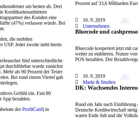
Prozent auf 33,6 Milliarden Eu
ienstleister am besten ab. Drei
e Kreditkartenanbietern
rtragspartner des Kunden eine
16. 9. 2019
 Hälfte (47%) verlassen würde. Bei
Unternehmen
nt.
Bluecode und cashpress
den, die mobilen
 USP. Jeder zweite sieht hierin
Bluecode kooperiert jetzt mit 
weiter zu etablieren. Nutzer vo
POS bezahlen. Der Bezahlvor
erbraucher fünf unterschiedliche
gut durchführbar wurde zunächst
. Mehr als 90 Prozent der Tester
16. 9. 2019
eden. Bei rund einem Viertel gab
Markt & Studien
terlegen.
DK: Wachsendes Interes
sitives Gefühl ein. Fast 80
er App bezahlen.
Rund ein Jahr nach Einführung d
beirats der
ProfitCard
) in
Deutsche Kreditwirtschaft stet
waren Ende Juli und die Volks