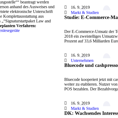
rungsstelle““ beantragt werden
e Person anhand des Ausweises und
16. 9. 2019
eistete elektronische Unterschrift
Markt & Studien
che Komplettausstattung aus
Studie: E-Commerce-Mar
s „“Signaturstartpaket Law and
geplanten Verfahren:
enlesegeräte
Der E-Commerce-Umsatz der Top
2018 ein zweistelliges Umsatzwa
Prozent auf 33,6 Milliarden Eu
16. 9. 2019
Unternehmen
Bluecode und cashpress
Bluecode kooperiert jetzt mit 
weiter zu etablieren. Nutzer vo
POS bezahlen. Der Bezahlvor
16. 9. 2019
Markt & Studien
DK: Wachsendes Interes